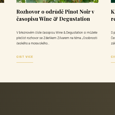
Rozhovor o odrůdě Pinot Noir v
K
časopisu Wine & Degustation
r
V březnovém čísle časopisu Wine & Degustation si můžete
S 
přečíst rozhovor se Zdeňkem Zilvarem na téma „Osobnosti
Če
českého a moravského…
zá
ČÍST VÍCE
ČÍ